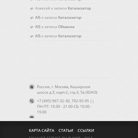
Алексей
к записи
Катализатор
AIS
к записи
Катализатор
AIS
к записи
Обманка
AIS
к записи
Катализатор
Россия, г. Москва, Каширское
шоссе д.3, корп.2, стр.3, 5а (ЮАО)
+7 (495) 997-32-30, 792-95-95 ||
ПН-ПТ: 10.00 - 21.00 CБ: 10.00 -
19.00
КАРТА САЙТА
СТАТЬИ
ССЫЛКИ