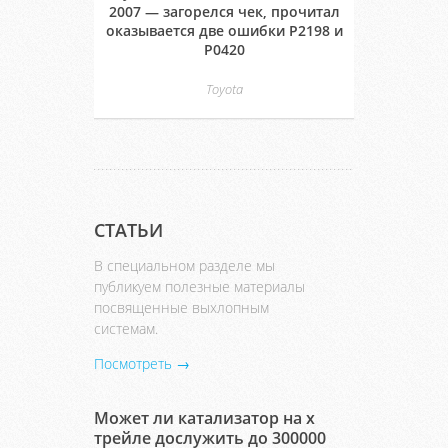
2007 — загорелся чек, прочитал
оказывается две ошибки P2198 и
P0420
Toyota
СТАТЬИ
В специальном разделе мы
публикуем полезные материалы
посвященные выхлопным
системам.
Посмотреть →
Может ли катализатор на х
трейле дослужить до 300000