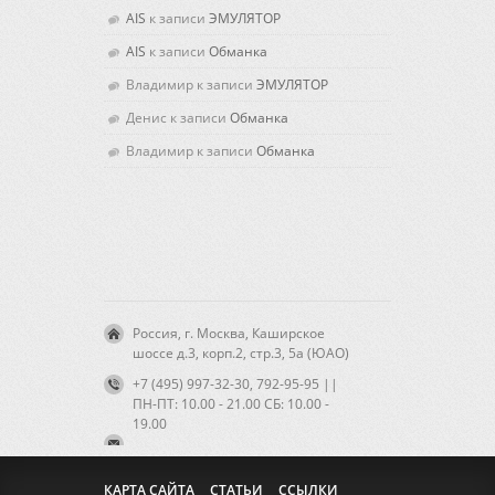
AIS
к записи
ЭМУЛЯТОР
AIS
к записи
Обманка
Владимир к записи
ЭМУЛЯТОР
Денис к записи
Обманка
Владимир к записи
Обманка
Россия, г. Москва, Каширское
шоссе д.3, корп.2, стр.3, 5а (ЮАО)
+7 (495) 997-32-30, 792-95-95 ||
ПН-ПТ: 10.00 - 21.00 CБ: 10.00 -
19.00
КАРТА САЙТА
СТАТЬИ
ССЫЛКИ