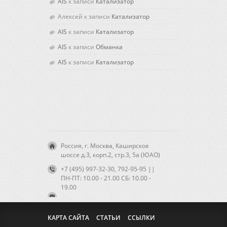
AIS
к записи
Катализатор
Алексей
к записи
Катализатор
AIS
к записи
Катализатор
AIS
к записи
Обманка
AIS
к записи
Катализатор
Россия, г. Москва, Каширское
шоссе д.3, корп.2, стр.3, 5а (ЮАО)
+7 (495) 997-32-30, 792-95-95 ||
ПН-ПТ: 10.00 - 21.00 CБ: 10.00 -
19.00
КАРТА САЙТА
СТАТЬИ
ССЫЛКИ