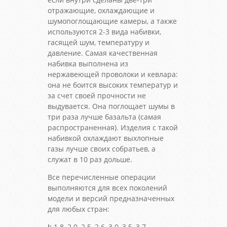
отражающие, охлаждающие и
шумопоглощающие камеры, а также
используются 2-3 вида набивки,
гасящей шум, температуру и
давление. Самая качественная
набивка выполнена из
нержавеющей проволоки и кевлара:
она не боится высоких температур и
за счет своей прочности не
выдувается. Она поглощает шумы в
три раза лучше базальта (самая
распространенная). Изделия с такой
набивкой охлаждают выхлопные
газы лучше своих собратьев, а
служат в 10 раз дольше.
Все перечисленные операции
выполняются для всех поколений
модели и версий предназначенных
для любых стран:
I:
1.8, 2.0, 2.5, 2.6, 3.0, 3.5, 3.7