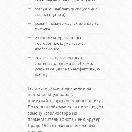
повышенным расходом топлива
затрудненный запуск двс (дольше
стал заводиться)
резкий ядовитый запах из системы
выпуска
из катализатора слышны
посторонние шумы (звон,
дребезжание)
показывает диагностика с
соответствующими ошибками,
указывающими на неэффективную
работу
Если есть какое подозрение на
неправильную работу —
приезжайте, проведём диагностику.
По мере необходимости произведём
замену катализатора на
пламегаситель Тойота Ленд Крузер
Прадо 150 тлк любого поколения
модели.