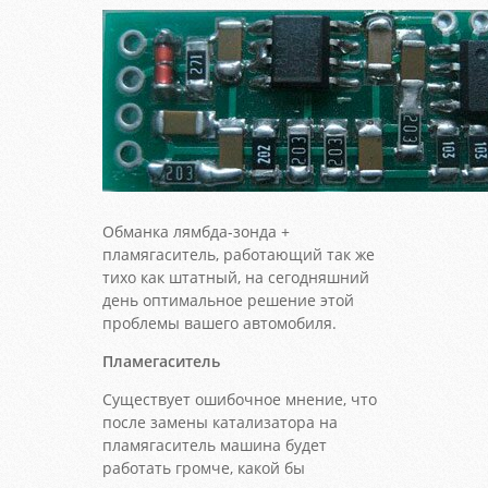
Обманка лямбда-зонда +
пламягаситель, работающий так же
тихо как штатный, на сегодняшний
день оптимальное решение этой
проблемы вашего автомобиля.
Пламегаситель
Существует ошибочное мнение, что
после замены катализатора на
пламягаситель машина будет
работать громче, какой бы