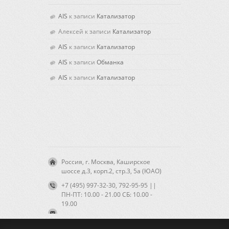
AIS
к записи
Катализатор
Алексей
к записи
Катализатор
AIS
к записи
Катализатор
AIS
к записи
Обманка
AIS
к записи
Катализатор
Россия, г. Москва, Каширское
шоссе д.3, корп.2, стр.3, 5а (ЮАО)
+7 (495) 997-32-30, 792-95-95 ||
ПН-ПТ: 10.00 - 21.00 CБ: 10.00 -
19.00