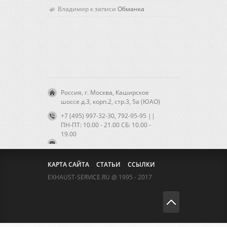
Владимир к записи
Обманка
Россия, г. Москва, Каширское
шоссе д.3, корп.2, стр.3, 5а (ЮАО)
+7 (495) 997-32-30, 792-95-95 ||
ПН-ПТ: 10.00 - 21.00 CБ: 10.00 -
19.00
КАРТА САЙТА
СТАТЬИ
ССЫЛКИ
EXHAUST-SERVICE.RU @ 1995 - 2017