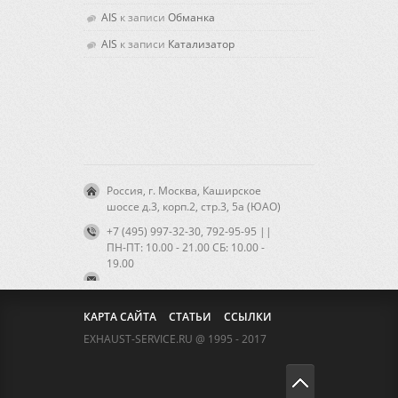
AIS
к записи
Обманка
AIS
к записи
Катализатор
Россия, г. Москва, Каширское
шоссе д.3, корп.2, стр.3, 5а (ЮАО)
+7 (495) 997-32-30, 792-95-95 ||
ПН-ПТ: 10.00 - 21.00 CБ: 10.00 -
19.00
КАРТА САЙТА
СТАТЬИ
ССЫЛКИ
EXHAUST-SERVICE.RU @ 1995 - 2017