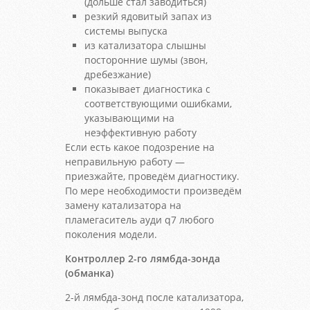
(дольше стал заводиться)
резкий ядовитый запах из
системы выпуска
из катализатора слышны
посторонние шумы (звон,
дребезжание)
показывает диагностика с
соответствующими ошибками,
указывающими на
неэффективную работу
Если есть какое подозрение на
неправильную работу —
приезжайте, проведём диагностику.
По мере необходимости произведём
замену катализатора на
пламегаситель ауди q7 любого
поколения модели.
Контроллер 2-го лямбда-зонда
(обманка)
2-й лямбда-зонд после катализатора,