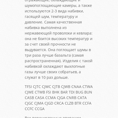
шумопоглощающие камеры, а также
используются 2-3 вида набивки,
гасящей шум, температуру и
давление. Самая качественная
набивка выполнена из
нержавеющей проволоки и кевлара:
она не боится высоких температур и
за счет своей прочности не
выдувается. Она поглощает шумы в
три раза лучше базальта (самая
распространенная). Изделия с такой
набивкой охлаждают выхлопные
газы лучше своих собратьев, а
служат в 10 раз дольше.
TFSI CJTC CJWC CJTB CJWB CNAA CTWA
CJWE CTWB FSI BHK BAR TDI BUG BUN
CASB CASA CCMA CJGA CNRB CATA
CJGC CJMA CJGD CRCA CLZB BTR CCFA
CCFC CCGA
Все перечисленные операции