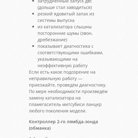
затрудненный запуск двс
(дольше стал заводиться)
резкий ядовитый запах из
системы выпуска
из катализатора слышны
посторонние шумы (звон,
дребезжание)
показывает диагностика с
соответствующими ошибками,
указывающими на
неэффективную работу
Если есть какое подозрение на
неправильную работу —
приезжайте, проведём диагностику.
По мере необходимости произведём
замену катализатора на
пламегаситель митсубиси ланцер
любого поколения модели.
Контроллер 2-го лямбда-зонда
(обманка)