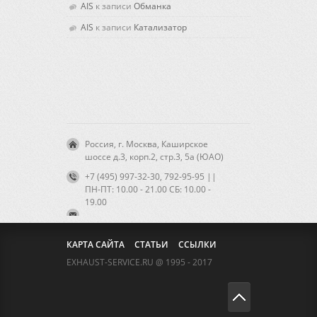
AIS
к записи
Обманка
AIS
к записи
Катализатор
Россия, г. Москва, Каширское
шоссе д.3, корп.2, стр.3, 5а (ЮАО)
+7 (495) 997-32-30, 792-95-95 ||
ПН-ПТ: 10.00 - 21.00 CБ: 10.00 -
19.00
КАРТА САЙТА
СТАТЬИ
ССЫЛКИ
EXHAUST-SERVICE.RU @ 1995 - 2017