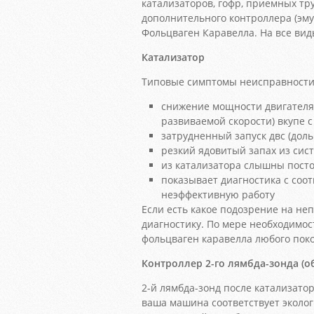
катализаторов, гофр, приемных тру
дополнительного контроллера (эму
Фольцваген Каравелла. На все вид
Катализатор
Типовые симптомы неисправности 
снижение мощности двигателя
развиваемой скорости) вкупе
затрудненный запуск двс (доль
резкий ядовитый запах из сис
из катализатора слышны посто
показывает диагностика с со
неэффективную работу
Если есть какое подозрение на н
диагностику. По мере необходимос
фольцваген каравелла любого пок
Контроллер 2-го лямбда-зонда (о
2-й лямбда-зонд после катализатор
ваша машина соответствует эколо