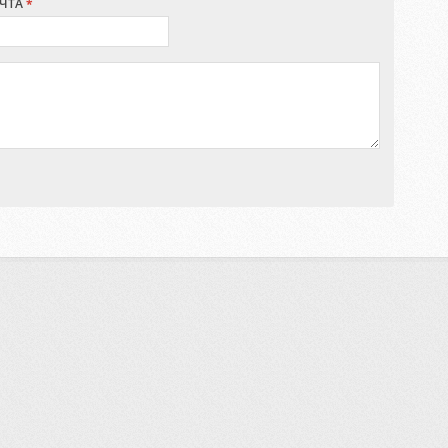
ЧТА
*