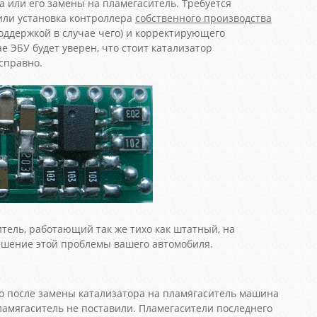
а или его замены на пламегаситель. Требуется
или установка контроллера
собственного производства
поддержкой в случае чего) и корректирующего
е ЭБУ будет уверен, что стоит катализатор
справно.
тель, работающий так же тихо как штатный, на
шение этой проблемы вашего автомобиля.
о после замены катализатора на пламягаситель машина
пламягаситель не поставили. Пламегасители последнего