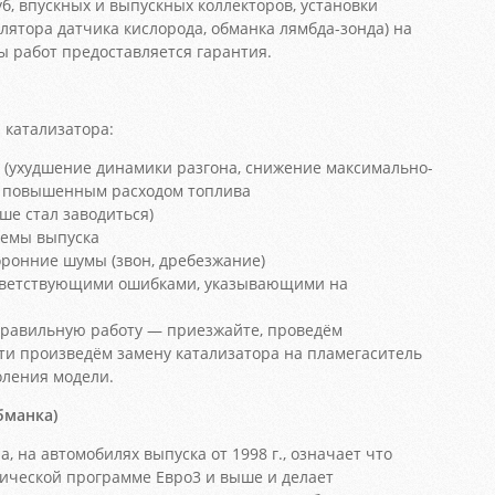
б, впускных и выпускных коллекторов, установки
лятора датчика кислорода, обманка лямбда-зонда) на
ы работ предоставляется гарантия.
катализатора:
 (ухудшение динамики разгона, снижение максимально-
 с повышенным расходом топлива
ше стал заводиться)
темы выпуска
ронние шумы (звон, дребезжание)
ответствующими ошибками, указывающими на
еправильную работу — приезжайте, проведём
ти произведём замену катализатора на пламегаситель
оления модели.
бманка)
а, на автомобилях выпуска от 1998 г., означает что
гической программе Евро3 и выше и делает