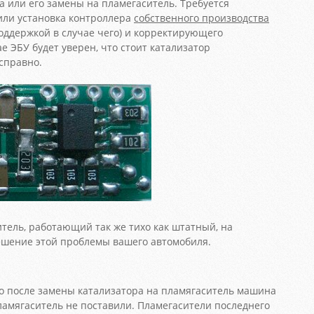
а или его замены на пламегаситель. Требуется
или установка контроллера
собственного производства
поддержкой в случае чего) и корректирующего
е ЭБУ будет уверен, что стоит катализатор
справно.
тель, работающий так же тихо как штатный, на
шение этой проблемы вашего автомобиля.
о после замены катализатора на пламягаситель машина
пламягаситель не поставили. Пламегасители последнего