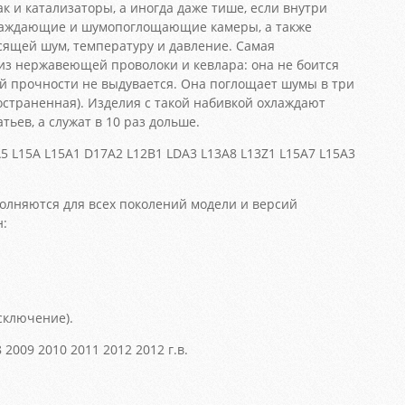
ак и катализаторы, а иногда даже тише, если внутри
лаждающие и шумопоглощающие камеры, а также
асящей шум, температуру и давление. Самая
из нержавеющей проволоки и кевлара: она не боится
ей прочности не выдувается. Она поглощает шумы в три
остраненная). Изделия с такой набивкой охлаждают
ьев, а служат в 10 раз дольше.
3A5 L15A L15A1 D17A2 L12B1 LDA3 L13A8 L13Z1 L15A7 L15A3
лняются для всех поколений модели и версий
н:
сключение).
 2009 2010 2011 2012 2012 г.в.