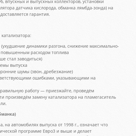
б, впускных и выпускных коллекторов, установки
лятора датчика кислорода, обманка лямбда-зонда) на
едоставляется гарантия.
катализатора:
 (ухудшение динамики разгона, снижение максимально-
 с повышенным расходом топлива
ше стал заводиться)
темы выпуска
ронние шумы (звон, дребезжание)
ответствующими ошибками, указывающими на
еправильную работу — приезжайте, проведём
ти произведём замену катализатора на пламегаситель
ли.
бманка)
а, на автомобилях выпуска от 1998 г., означает что
гической программе Евро3 и выше и делает