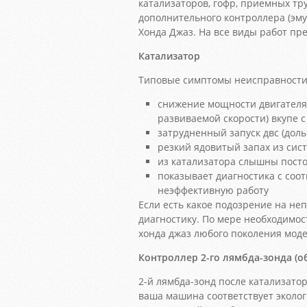
катализаторов, гофр, приемных тру
дополнительного контроллера (эму
Хонда Джаз. На все виды работ пр
Катализатор
Типовые симптомы неисправности 
снижение мощности двигателя
развиваемой скорости) вкупе
затрудненный запуск двс (доль
резкий ядовитый запах из сис
из катализатора слышны посто
показывает диагностика с со
неэффективную работу
Если есть какое подозрение на н
диагностику. По мере необходимос
хонда джаз любого поколения моде
Контроллер 2-го лямбда-зонда (о
2-й лямбда-зонд после катализатор
ваша машина соответствует эколо