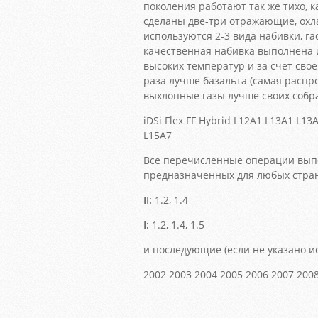
поколения работают так же тихо, к
сделаны две-три отражающие, ох
используются 2-3 вида набивки, г
качественная набивка выполнена 
высоких температур и за счет сво
раза лучше базальта (самая распр
выхлопные газы лучше своих собрат
iDSi Flex FF Hybrid L12A1 L13A1 L1
L15A7
Все перечисленные операции выпо
предназначенных для любых стра
II:
1.2, 1.4
I:
1.2, 1.4, 1.5
и последующие (если не указано и
2002 2003 2004 2005 2006 2007 2008