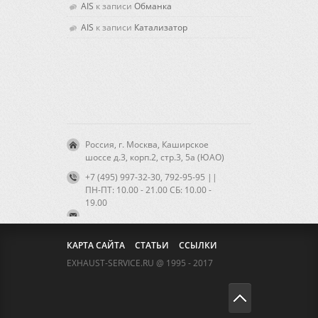
AIS
к записи
Обманка
AIS
к записи
Катализатор
Россия, г. Москва, Каширское
шоссе д.3, корп.2, стр.3, 5а (ЮАО)
+7 (495) 997-32-30, 792-95-95 ||
ПН-ПТ: 10.00 - 21.00 CБ: 10.00 -
19.00
КАРТА САЙТА
СТАТЬИ
ССЫЛКИ
EXHAUST-SERVICE.RU @ 1995 - 2017