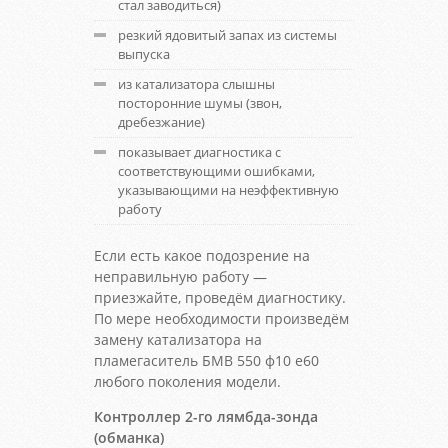
стал заводиться)
резкий ядовитый запах из системы
выпуска
из катализатора слышны
посторонние шумы (звон,
дребезжание)
показывает диагностика с
соответствующими ошибками,
указывающими на неэффективную
работу
Если есть какое подозрение на
неправильную работу —
приезжайте, проведём диагностику.
По мере необходимости произведём
замену катализатора на
пламегаситель БМВ 550 ф10 е60
любого поколения модели.
Контроллер 2-го лямбда-зонда
(обманка)