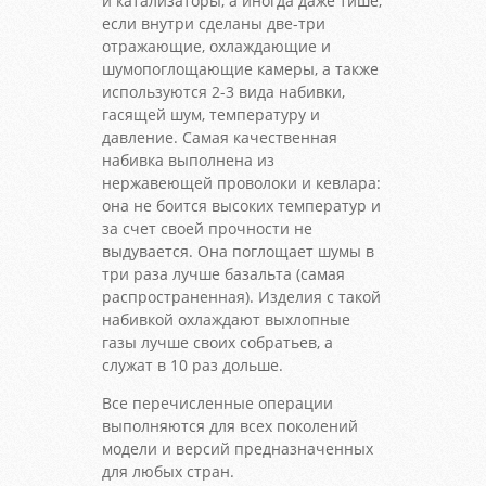
и катализаторы, а иногда даже тише,
если внутри сделаны две-три
отражающие, охлаждающие и
шумопоглощающие камеры, а также
используются 2-3 вида набивки,
гасящей шум, температуру и
давление. Самая качественная
набивка выполнена из
нержавеющей проволоки и кевлара:
она не боится высоких температур и
за счет своей прочности не
выдувается. Она поглощает шумы в
три раза лучше базальта (самая
распространенная). Изделия с такой
набивкой охлаждают выхлопные
газы лучше своих собратьев, а
служат в 10 раз дольше.
Все перечисленные операции
выполняются для всех поколений
модели и версий предназначенных
для любых стран.