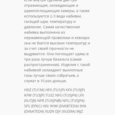
отражающие, охлаждающие и
шумопоглощающие камеры, а также
используются 2-3 вида набивки,
гасящей шум, температуру и
давление. Самая качественная
набивка выполнена из
нержавеющей проволоки и кевлара:
она не боится высоких температур и
за счет своей прочности не
выдувается. Она поглощает шумы в
три раза лучше базальта (самая
распространенная). Изделия с такой
набивкой охлаждают выхлопные
газы лучше своих собратьев, а
служат в 10 раз дольше.
HDZ (TU1M) HFX (TU1JP) KFX (TU3JP)
KFW (TU3JP) TU32 NFU (TU5JP4) LFX
(XU7JB) NFR (TU5JP4B) NFU (TU5JP4)
5FS (EP6C) HDi 9HW (DV6BTED4) 9HX
(DV6ATED4) XUD9 DJY (XUD9A) WJZ