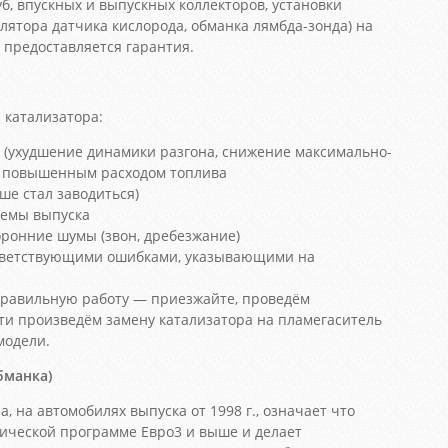
б, впускных и выпускных коллекторов, установки
лятора датчика кислорода, обманка лямбда-зонда) на
 предоставляется гарантия.
катализатора:
 (ухудшение динамики разгона, снижение максимально-
 с повышенным расходом топлива
ше стал заводиться)
темы выпуска
ронние шумы (звон, дребезжание)
ответствующими ошибками, указывающими на
еправильную работу — приезжайте, проведём
ти произведём замену катализатора на пламегаситель
модели.
бманка)
а, на автомобилях выпуска от 1998 г., означает что
гической программе Евро3 и выше и делает