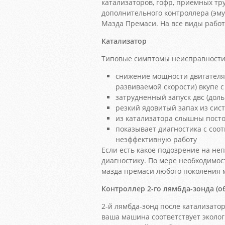
катализаторов, гофр, приемных тру
дополнительного контроллера (эму
Мазда Премаси. На все виды работ
Катализатор
Типовые симптомы неисправности 
снижение мощности двигателя
развиваемой скорости) вкупе
затрудненный запуск двс (доль
резкий ядовитый запах из сис
из катализатора слышны посто
показывает диагностика с со
неэффективную работу
Если есть какое подозрение на н
диагностику. По мере необходимос
мазда премаси любого поколения 
Контроллер 2-го лямбда-зонда (о
2-й лямбда-зонд после катализатор
ваша машина соответствует эколо