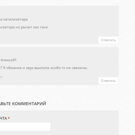
на катализатора
изатора но рычит как танк
Ответить
 Алексей!
 А обманка и звук выхлопа особо то не связаны.
07
Ответить
АВЬТЕ КОММЕНТАРИЙ
ЧТА
*