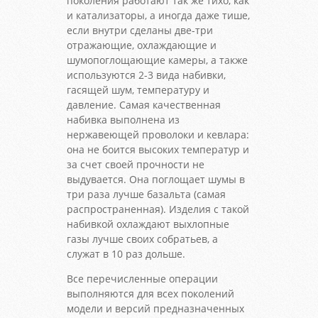
поколения работают так же тихо, как
и катализаторы, а иногда даже тише,
если внутри сделаны две-три
отражающие, охлаждающие и
шумопоглощающие камеры, а также
используются 2-3 вида набивки,
гасящей шум, температуру и
давление. Самая качественная
набивка выполнена из
нержавеющей проволоки и кевлара:
она не боится высоких температур и
за счет своей прочности не
выдувается. Она поглощает шумы в
три раза лучше базальта (самая
распространенная). Изделия с такой
набивкой охлаждают выхлопные
газы лучше своих собратьев, а
служат в 10 раз дольше.
Все перечисленные операции
выполняются для всех поколений
модели и версий предназначенных