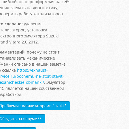
 ошибкой, не переоформляя на себя
ешил заехать на диагностику,
роверить работу катализаторов
то сделано:
удаление
атализаторов, установка
лектронного эмулятора Suzuki
and Vitara 2.0 2012.
омментарий:
почему не стоит
станавливать механические
бманки описано в нашей заметке
о ссылке
https://exhaust-
rvice.ru/pochemu-ne-stoit-stavit-
exanicheskie-obmanki/
. Эмулятор
ИС является нашей собственной
азработкой.
Проблемы с катализаторами Suzuki *
Обсудить на форуме **