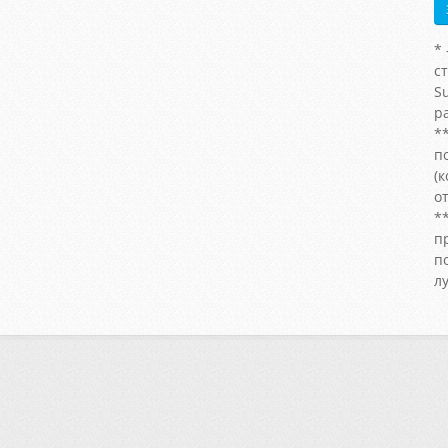
*
с
S
р
*
п
(
от
*
п
п
л