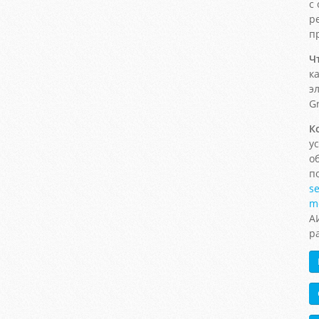
с
р
п
Ч
к
э
Gr
К
у
о
п
se
m
А
р