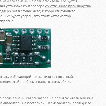
а или его замены на пламегаситель. Требуется
или установка контроллера
собственного производства
поддержкой в случае чего) и корректирующего
е ЭБУ будет уверен, что стоит катализатор
справно.
тель, работающий так же тихо как штатный, на
шение этой проблемы вашего автомобиля.
о после замены катализатора на пламягаситель машина
пламягаситель не поставили. Пламегасители последнего