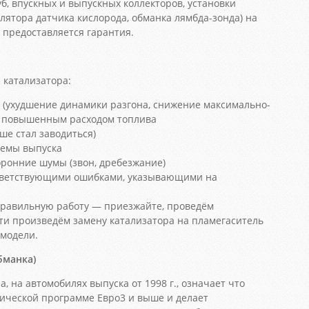
б, впускных и выпускных коллекторов, установки
лятора датчика кислорода, обманка лямбда-зонда) на
 предоставляется гарантия.
катализатора:
 (ухудшение динамики разгона, снижение максимально-
 с повышенным расходом топлива
ше стал заводиться)
темы выпуска
ронние шумы (звон, дребезжание)
ответствующими ошибками, указывающими на
еправильную работу — приезжайте, проведём
ти произведём замену катализатора на пламегаситель
 модели.
бманка)
а, на автомобилях выпуска от 1998 г., означает что
гической программе Евро3 и выше и делает