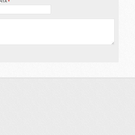
ЧТА
*