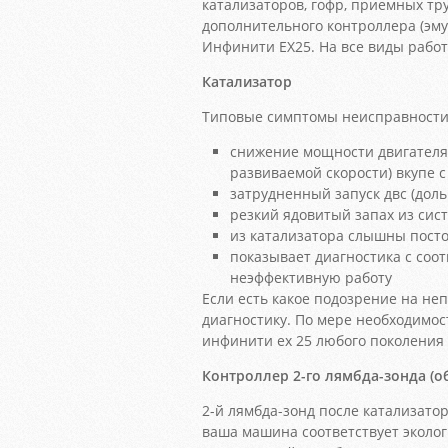
катализаторов, гофр, приемных тру
дополнительного контроллера (эму
Инфинити ЕХ25. На все виды работ
Катализатор
Типовые симптомы неисправности 
снижение мощности двигателя
развиваемой скорости) вкупе
затрудненный запуск двс (доль
резкий ядовитый запах из сис
из катализатора слышны посто
показывает диагностика с со
неэффективную работу
Если есть какое подозрение на н
диагностику. По мере необходимос
инфинити ех 25 любого поколения
Контроллер 2-го лямбда-зонда (о
2-й лямбда-зонд после катализатор
ваша машина соответствует эколо