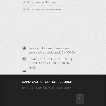
AIS
к записи
Обманка
AIS
к записи
Катализатор
Россия, г. Москва, Каширское
шоссе д.3, корп.2, стр.3, 5а (ЮАО)
+7 (495) 997-32-30, 792-95-95 ||
ПН-ПТ: 10.00 - 21.00 CБ: 10.00 -
19.00
КАРТА САЙТА
СТАТЬИ
ССЫЛКИ
EXHAUST-SERVICE.RU @ 1995 - 2017