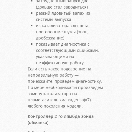
затрудненный запуск двс
(дольше стал заводиться)
резкий ядовитый запах из
системы выпуска
из катализатора слышны
посторонние шумы (звон,
дребезжание)
показывает диагностика с
соответствующими ошибками,
указывающими на
неэффективную работу
Если есть какое подозрение на
неправильную работу —
приезжайте, проведём диагностику.
По мере необходимости произведём
замену катализатора на
пламегаситель киа каденза(к7)
любого поколения модели.
Контроллер 2-го лямбда-зонда
(обманка)