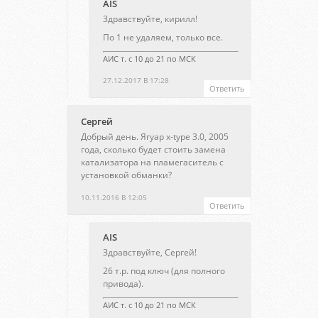
AIS
Здравствуйте, кирилл!
По 1 не удаляем, только все.
АИС т. с 10 до 21 по МСК
27.12.2017 В 17:28
Ответить
Сергей
Добрый день. Ягуар x-type 3.0, 2005
года, сколько будет стоить замена
катализатора на пламегаситель с
установкой обманки?
10.11.2016 В 12:05
Ответить
AIS
Здравствуйте, Сергей!
26 т.р. под ключ (для полного
привода).
АИС т. с 10 до 21 по МСК