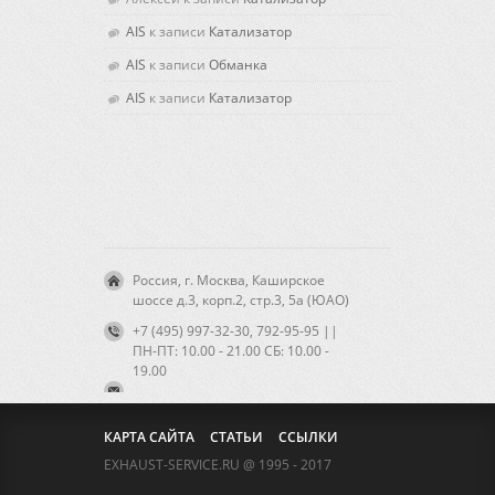
AIS
к записи
Катализатор
AIS
к записи
Обманка
AIS
к записи
Катализатор
Россия, г. Москва, Каширское
шоссе д.3, корп.2, стр.3, 5а (ЮАО)
+7 (495) 997-32-30, 792-95-95 ||
ПН-ПТ: 10.00 - 21.00 CБ: 10.00 -
19.00
КАРТА САЙТА
СТАТЬИ
ССЫЛКИ
EXHAUST-SERVICE.RU @ 1995 - 2017