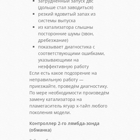
затрудненный запуск двс
(дольше стал заводиться)
резкий ядовитый запах из
системы выпуска
из катализатора слышны
посторонние шумы (звон,
дребезжание)
показывает диагностика с
соответствующими ошибками,
указывающими на
неэффективную работу
Если есть какое подозрение на
неправильную работу —
приезжайте, проведём диагностику.
По мере необходимости произведём
замену катализатора на
пламегаситель ягуар х-тайп любого
поколения модели.
Контроллер 2-го лямбда-зонда
(обманка)