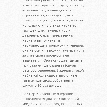
поколения работают так же тихо, как
и катализаторы, а иногда даже тише,
если внутри сделаны две-три
отражающие, охлаждающие и
шумопоглощающие камеры, а также
используются 2-3 вида набивки,
гасящей шум, температуру и
давление. Самая качественная
набивка выполнена из
нержавеющей проволоки и кевлара:
она не боится высоких температур и
за счет своей прочности не
выдувается. Она поглощает шумы в
три раза лучше базальта (самая
распространенная). Изделия с такой
набивкой охлаждают выхлопные
газы лучше своих собратьев, а
служат в 10 раз дольше.
Все перечисленные операции
выполняются для всех поколений
модели и версий предназначенных