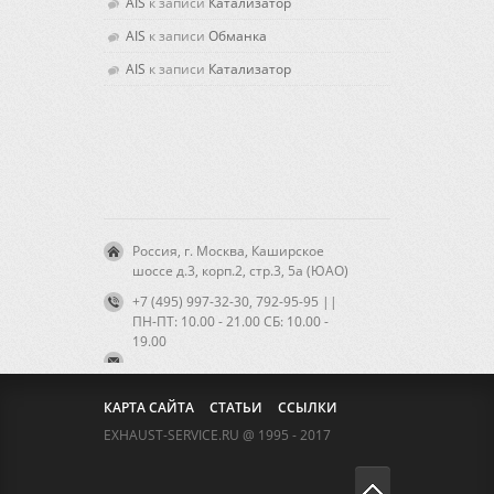
AIS
к записи
Катализатор
AIS
к записи
Обманка
AIS
к записи
Катализатор
Россия, г. Москва, Каширское
шоссе д.3, корп.2, стр.3, 5а (ЮАО)
+7 (495) 997-32-30, 792-95-95 ||
ПН-ПТ: 10.00 - 21.00 CБ: 10.00 -
19.00
КАРТА САЙТА
СТАТЬИ
ССЫЛКИ
EXHAUST-SERVICE.RU @ 1995 - 2017