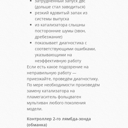
затрудненный запуск двс
(дольше стал заводиться)
резкий ядовитый запах из
системы выпуска
из катализатора слышны
посторонние шумы (звон,
дребезжание)
показывает диагностика с
соответствующими ошибками,
указывающими на
неэффективную работу
Если есть какое подозрение на
неправильную работу —
приезжайте, проведём диагностику.
По мере необходимости произведём
замену катализатора на
пламегаситель фольцваген
мультиван любого поколения
модели.
Контроллер 2-го лямбда-зонда
(обманка)