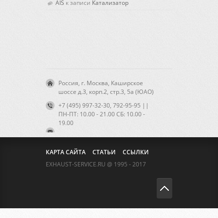
AIS
к записи
Катализатор
Россия, г. Москва, Каширское
шоссе д.3, корп.2, стр.3, 5а (ЮАО)
+7 (495) 997-32-30, 792-95-95 ||
ПН-ПТ: 10.00 - 21.00 CБ: 10.00 -
19.00
КАРТА САЙТА
СТАТЬИ
ССЫЛКИ
EXHAUST-SERVICE.RU @ 1995 - 2017