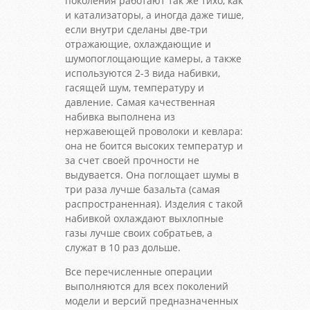
поколения работают так же тихо, как
и катализаторы, а иногда даже тише,
если внутри сделаны две-три
отражающие, охлаждающие и
шумопоглощающие камеры, а также
используются 2-3 вида набивки,
гасящей шум, температуру и
давление. Самая качественная
набивка выполнена из
нержавеющей проволоки и кевлара:
она не боится высоких температур и
за счет своей прочности не
выдувается. Она поглощает шумы в
три раза лучше базальта (самая
распространенная). Изделия с такой
набивкой охлаждают выхлопные
газы лучше своих собратьев, а
служат в 10 раз дольше.
Все перечисленные операции
выполняются для всех поколений
модели и версий предназначенных