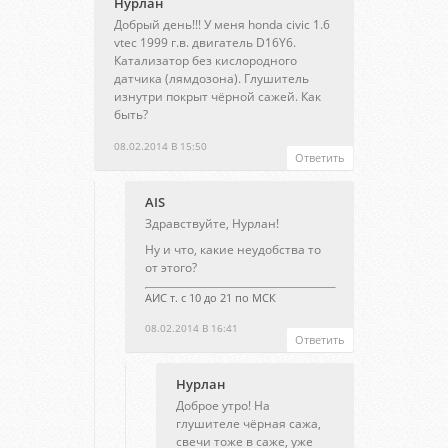
Нурлан
Добрый день!!! У меня honda civic 1.6
vtec 1999 г.в. двигатель D16Y6.
Катализатор без кислородного
датчика (лямдозона). Глушитель
изнутри покрыт чёрной сажей. Как
быть?
08.02.2014 В 15:50
Ответить
AIS
Здравствуйте, Нурлан!
Ну и что, какие неудобства то
от этого?
АИС т. с 10 до 21 по МСК
08.02.2014 В 16:41
Ответить
Нурлан
Доброе утро! На
глушителе чёрная сажа,
свечи тоже в саже, уже