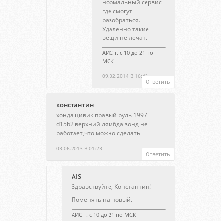
нормальный сервис
где смогут
разобраться.
Удаленно такие
вещи не лечат.
АИС т. с 10 до 21 по
МСК
09.02.2014 В 16:42
Ответить
константин
хонда цивик правый руль 1997
d15b2 верхний лямбда зонд не
работает,что можно сделать
03.06.2013 В 01:23
Ответить
AIS
Здравствуйте, Константин!
Поменять на новый.
АИС т. с 10 до 21 по МСК