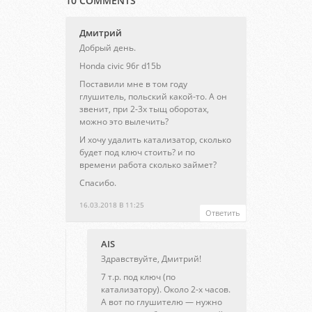
10 COMMENTS
Дмитрий
Добрый день.
Honda civic 96г d15b
Поставили мне в том году
глушитель, польский какой-то. А он
звенит, при 2-3х тыщ оборотах,
можно это вылечить?
И хочу удалить катализатор, сколько
будет под ключ стоить? и по
времени работа сколько займет?
Спасибо.
16.03.2018 В 11:25
Ответить
AIS
Здравствуйте, Дмитрий!
7 т.р. под ключ (по
катализатору). Около 2-х часов.
А вот по глушителю — нужно