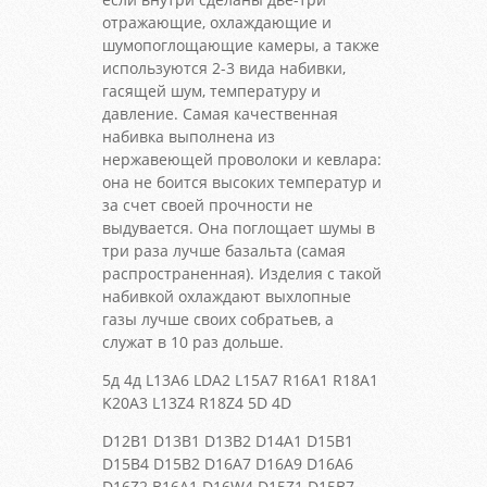
отражающие, охлаждающие и
шумопоглощающие камеры, а также
используются 2-3 вида набивки,
гасящей шум, температуру и
давление. Самая качественная
набивка выполнена из
нержавеющей проволоки и кевлара:
она не боится высоких температур и
за счет своей прочности не
выдувается. Она поглощает шумы в
три раза лучше базальта (самая
распространенная). Изделия с такой
набивкой охлаждают выхлопные
газы лучше своих собратьев, а
служат в 10 раз дольше.
5д 4д L13A6 LDA2 L15A7 R16A1 R18A1
K20A3 L13Z4 R18Z4 5D 4D
D12B1 D13B1 D13B2 D14A1 D15B1
D15B4 D15B2 D16A7 D16A9 D16A6
D16Z2 B16A1 D16W4 D15Z1 D15B7