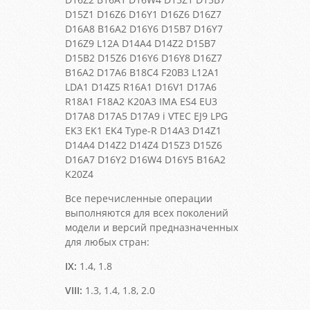
D15Z1 D16Z6 D16Y1 D16Z6 D16Z7
D16A8 B16A2 D16Y6 D15B7 D16Y7
D16Z9 L12A D14A4 D14Z2 D15B7
D15B2 D15Z6 D16Y6 D16Y8 D16Z7
B16A2 D17A6 B18C4 F20B3 L12A1
LDA1 D14Z5 R16A1 D16V1 D17A6
R18A1 F18A2 K20A3 IMA ES4 EU3
D17A8 D17A5 D17A9 i VTEC EJ9 LPG
EK3 EK1 EK4 Type-R D14A3 D14Z1
D14A4 D14Z2 D14Z4 D15Z3 D15Z6
D16A7 D16Y2 D16W4 D16Y5 B16A2
K20Z4
Все перечисленные операции
выполняются для всех поколений
модели и версий предназначенных
для любых стран:
IX:
1.4, 1.8
VIII:
1.3, 1.4, 1.8, 2.0