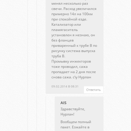
менял несколько раз
свечи. Расход увеличился
примерно 14л на 100км
при спокойной езде.
Катализатор или
пламягаситель
установлен я незнаю, он
без фланцев
приваренный к трубе В по
рисунку система выпуска
труба В.
Промывку инжекторов
тоже проводил, сажа
пропадает на 2 дня после
снова сажа. с\у Нурлан
09.02.2014 В 08:31
Ответить
AIS
Здравствуйте,
Нурлан!
Вообщем полный
пакет. Езжайте в