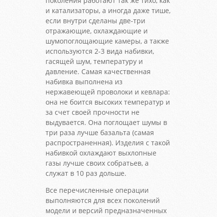
поколения работают так же тихо, как
и катализаторы, а иногда даже тише,
если внутри сделаны две-три
отражающие, охлаждающие и
шумопоглощающие камеры, а также
используются 2-3 вида набивки,
гасящей шум, температуру и
давление. Самая качественная
набивка выполнена из
нержавеющей проволоки и кевлара:
она не боится высоких температур и
за счет своей прочности не
выдувается. Она поглощает шумы в
три раза лучше базальта (самая
распространенная). Изделия с такой
набивкой охлаждают выхлопные
газы лучше своих собратьев, а
служат в 10 раз дольше.
Все перечисленные операции
выполняются для всех поколений
модели и версий предназначенных