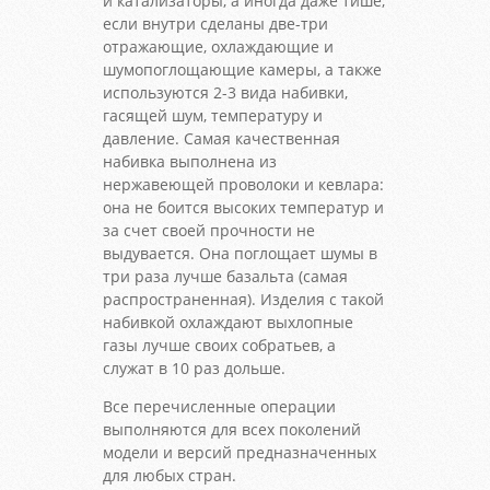
и катализаторы, а иногда даже тише,
если внутри сделаны две-три
отражающие, охлаждающие и
шумопоглощающие камеры, а также
используются 2-3 вида набивки,
гасящей шум, температуру и
давление. Самая качественная
набивка выполнена из
нержавеющей проволоки и кевлара:
она не боится высоких температур и
за счет своей прочности не
выдувается. Она поглощает шумы в
три раза лучше базальта (самая
распространенная). Изделия с такой
набивкой охлаждают выхлопные
газы лучше своих собратьев, а
служат в 10 раз дольше.
Все перечисленные операции
выполняются для всех поколений
модели и версий предназначенных
для любых стран.