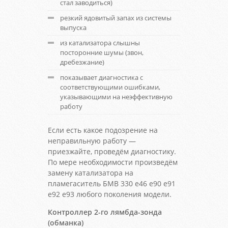
стал заводиться)
резкий ядовитый запах из системы
выпуска
из катализатора слышны
посторонние шумы (звон,
дребезжание)
показывает диагностика с
соответствующими ошибками,
указывающими на неэффективную
работу
Если есть какое подозрение на
неправильную работу —
приезжайте, проведём диагностику.
По мере необходимости произведём
замену катализатора на
пламегаситель БМВ 330 е46 е90 е91
е92 е93 любого поколения модели.
Контроллер 2-го лямбда-зонда
(обманка)