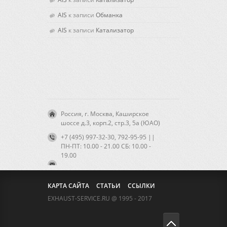
AIS
к записи
Обманка
AIS
к записи
Катализатор
Россия, г. Москва, Каширское
шоссе д.3, корп.2, стр.3, 5а (ЮАО)
+7 (495) 997-32-30, 792-95-95 ||
ПН-ПТ: 10.00 - 21.00 CБ: 10.00 -
19.00
КАРТА САЙТА
СТАТЬИ
ССЫЛКИ
EXHAUST-SERVICE.RU @ 1995 - 2017