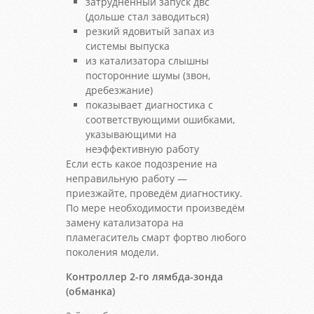
затрудненный запуск двс
(дольше стал заводиться)
резкий ядовитый запах из
системы выпуска
из катализатора слышны
посторонние шумы (звон,
дребезжание)
показывает диагностика с
соответствующими ошибками,
указывающими на
неэффективную работу
Если есть какое подозрение на
неправильную работу —
приезжайте, проведём диагностику.
По мере необходимости произведём
замену катализатора на
пламегаситель смарт фортво любого
поколения модели.
Контроллер 2-го лямбда-зонда
(обманка)