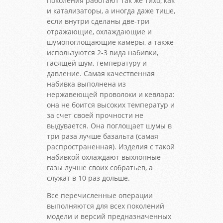
поколения работают так же тихо, как
и катализаторы, а иногда даже тише,
если внутри сделаны две-три
отражающие, охлаждающие и
шумопоглощающие камеры, а также
используются 2-3 вида набивки,
гасящей шум, температуру и
давление. Самая качественная
набивка выполнена из
нержавеющей проволоки и кевлара:
она не боится высоких температур и
за счет своей прочности не
выдувается. Она поглощает шумы в
три раза лучше базальта (самая
распространенная). Изделия с такой
набивкой охлаждают выхлопные
газы лучше своих собратьев, а
служат в 10 раз дольше.
Все перечисленные операции
выполняются для всех поколений
модели и версий предназначенных