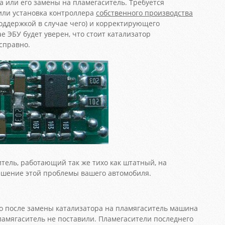
а или его замены на пламегаситель. Требуется
или установка контроллера
собственного производства
поддержкой в случае чего) и корректирующего
е ЭБУ будет уверен, что стоит катализатор
справно.
тель, работающий так же тихо как штатный, на
шение этой проблемы вашего автомобиля.
о после замены катализатора на пламягаситель машина
пламягаситель не поставили. Пламегасители последнего