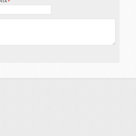
ЧТА
*