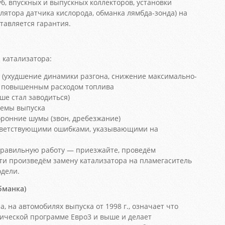
б, впускных и выпускных коллекторов, установки
лятора датчика кислорода, обманка лямбда-зонда) на
тавляется гарантия.
катализатора:
 (ухудшение динамики разгона, снижение максимально-
 с повышенным расходом топлива
ше стал заводиться)
темы выпуска
ронние шумы (звон, дребезжание)
ответствующими ошибками, указывающими на
еправильную работу — приезжайте, проведём
ти произведём замену катализатора на пламегаситель
одели.
бманка)
а, на автомобилях выпуска от 1998 г., означает что
гической программе Евро3 и выше и делает