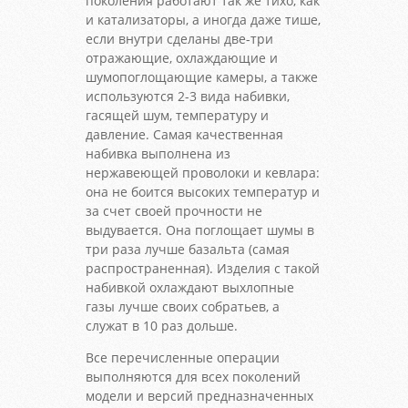
поколения работают так же тихо, как
и катализаторы, а иногда даже тише,
если внутри сделаны две-три
отражающие, охлаждающие и
шумопоглощающие камеры, а также
используются 2-3 вида набивки,
гасящей шум, температуру и
давление. Самая качественная
набивка выполнена из
нержавеющей проволоки и кевлара:
она не боится высоких температур и
за счет своей прочности не
выдувается. Она поглощает шумы в
три раза лучше базальта (самая
распространенная). Изделия с такой
набивкой охлаждают выхлопные
газы лучше своих собратьев, а
служат в 10 раз дольше.
Все перечисленные операции
выполняются для всех поколений
модели и версий предназначенных