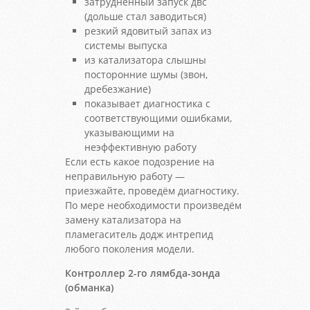
затрудненный запуск двс
(дольше стал заводиться)
резкий ядовитый запах из
системы выпуска
из катализатора слышны
посторонние шумы (звон,
дребезжание)
показывает диагностика с
соответствующими ошибками,
указывающими на
неэффективную работу
Если есть какое подозрение на
неправильную работу —
приезжайте, проведём диагностику.
По мере необходимости произведём
замену катализатора на
пламегаситель додж интрепид
любого поколения модели.
Контроллер 2-го лямбда-зонда
(обманка)