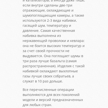
и катализаторы, а иногда даже тише,
если внутри сделаны две-три
отражающие, охлаждающие и
шумопоглощающие камеры, а также
используются 2-3 вида набивки,
гасящей шум, температуру и
давление. Самая качественная
набивка выполнена из
нержавеющей проволоки и кевлара:
она не боится высоких температур и
за счет своей прочности не
выдувается. Она поглощает шумы в
три раза лучше базальта (самая
распространенная). Изделия с такой
набивкой охлаждают выхлопные
газы лучше своих собратьев, а
служат в 10 раз дольше.
Все перечисленные операции
выполняются для всех поколений
модели и версий предназначенных
для любых стран.