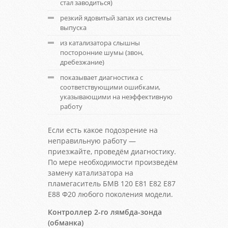
стал заводиться)
резкий ядовитый запах из системы
выпуска
из катализатора слышны
посторонние шумы (звон,
дребезжание)
показывает диагностика с
соответствующими ошибками,
указывающими на неэффективную
работу
Если есть какое подозрение на
неправильную работу —
приезжайте, проведём диагностику.
По мере необходимости произведём
замену катализатора на
пламегаситель БМВ 120 Е81 Е82 Е87
Е88 Ф20 любого поколения модели.
Контроллер 2-го лямбда-зонда
(обманка)