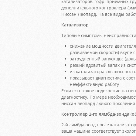
катализаторов, гофр, приемных тру
дополнительного контроллера (эму
Ниссан Леопард. На все виды рабо
Катализатор
Типовые симптомы неисправности 
снижение мощности двигателя
развиваемой скорости) вкупе
затрудненный запуск двс (доль
резкий ядовитый запах из сис
из катализатора слышны посто
показывает диагностика с со
неэффективную работу
Если есть какое подозрение на н
диагностику. По мере необходимос
ниссан леопард любого поколения
Контроллер 2-го лямбда-зонда (о
2-й лямбда-зонд после катализатор
ваша машина соответствует эколо