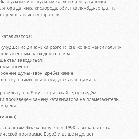
б, впускных и выпускных коллекторов, установки
лятора датчика кислорода, обманка лямбда-зонда) на
т предоставляется гарантия.
катализатора:
 (ухудшение динамики разгона, снижение максимально-
 с повышенным расходом топлива
ше стал заводиться)
темы выпуска
ронние шумы (звон, дребезжание)
ответствующими ошибками, указывающими на
еправильную работу — приезжайте, проведём
ти произведём замену катализатора на пламегаситель
 модели.
бманка)
а, на автомобилях выпуска от 1998 г., означает что
гической программе Евро3 и выше и делает