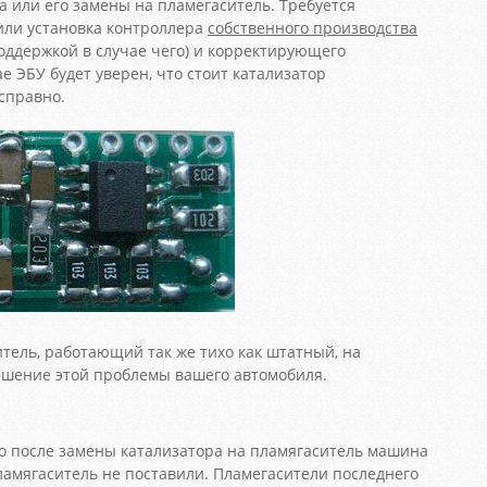
а или его замены на пламегаситель. Требуется
или установка контроллера
собственного производства
поддержкой в случае чего) и корректирующего
е ЭБУ будет уверен, что стоит катализатор
справно.
тель, работающий так же тихо как штатный, на
шение этой проблемы вашего автомобиля.
о после замены катализатора на пламягаситель машина
пламягаситель не поставили. Пламегасители последнего