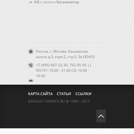
AIS
к записи
Катализатор
Россия, г. Москва, Каширское
шоссе д.3, корп.2, стр.3, 5а (ЮАО)
+7 (495) 997-32-30, 792-95-95 ||
ПН-ПТ: 10.00 - 21.00 CБ: 10.00 -
19.00
КАРТА САЙТА
СТАТЬИ
ССЫЛКИ
EXHAUST-SERVICE.RU @ 1995 - 2017