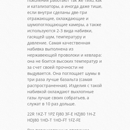
поколения работают так же тихо, как
и катализаторы, а иногда даже тише,
если внутри сделаны две-три
отражающие, охлаждающие и
шумопоглощающие камеры, а также
используются 2-3 вида набивки,
гасящей шум, температуру и
давление. Самая качественная
набивка выполнена из
нержавеющей проволоки и кевлара:
она не боится высоких температур и
за счет своей прочности не
выдувается. Она поглощает шумы в
три раза лучше базальта (самая
распространенная). Изделия с такой
набивкой охлаждают выхлопные
газы лучше своих собратьев, а
служат в 10 раз дольше.
22R 1KZ-T 1PZ FJ80 3F-E HZJ80 1H-Z
HDJ80 1HD-T 1HD-FT 1FZ-FE