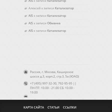
AIS
к записи
Катализатор
Алексей
к записи
Катализатор
AIS
к записи
Катализатор
AIS
к записи
Обманка
AIS
к записи
Катализатор
Россия, г. Москва, Каширское
шоссе д.3, корп.2, стр.3, 5а (ЮАО)
+7 (495) 997-32-30, 792-95-95 ||
ПН-ПТ: 10.00 - 21.00 CБ: 10.00 -
19.00
КАРТА САЙТА
СТАТЬИ
ССЫЛКИ