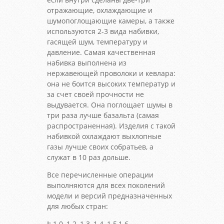
отражающие, охлаждающие и
шумопоглощающие камеры, а также
используются 2-3 вида набивки,
гасящей шум, температуру и
давление. Самая качественная
набивка выполнена из
нержавеющей проволоки и кевлара:
она не боится высоких температур и
за счет своей прочности не
выдувается. Она поглощает шумы в
три раза лучше базальта (самая
распространенная). Изделия с такой
набивкой охлаждают выхлопные
газы лучше своих собратьев, а
служат в 10 раз дольше.
Все перечисленные операции
выполняются для всех поколений
модели и версий предназначенных
для любых стран:
I:
1.0, 1.2, 1.3, 1.4, 1.5,1.6