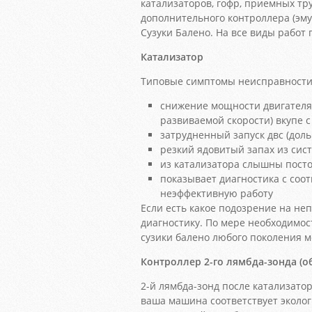
катализаторов, гофр, приемных тру
дополнительного контроллера (эму
Сузуки Балено. На все виды работ 
Катализатор
Типовые симптомы неисправности 
снижение мощности двигателя
развиваемой скорости) вкупе
затрудненный запуск двс (доль
резкий ядовитый запах из сис
из катализатора слышны посто
показывает диагностика с со
неэффективную работу
Если есть какое подозрение на н
диагностику. По мере необходимос
сузики балено любого поколения м
Контроллер 2-го лямбда-зонда (о
2-й лямбда-зонд после катализатор
ваша машина соответствует эколо