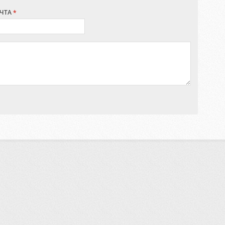
ЧТА
*