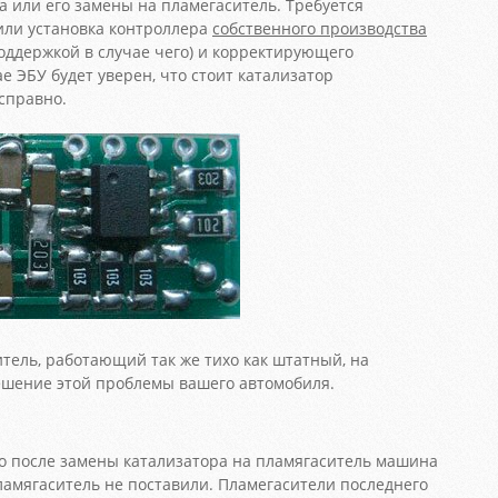
а или его замены на пламегаситель. Требуется
или установка контроллера
собственного производства
поддержкой в случае чего) и корректирующего
е ЭБУ будет уверен, что стоит катализатор
справно.
тель, работающий так же тихо как штатный, на
шение этой проблемы вашего автомобиля.
о после замены катализатора на пламягаситель машина
пламягаситель не поставили. Пламегасители последнего