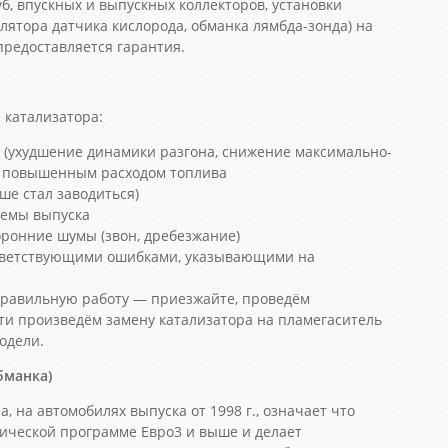
б, впускных и выпускных коллекторов, установки
лятора датчика кислорода, обманка лямбда-зонда) на
предоставляется гарантия.
катализатора:
 (ухудшение динамики разгона, снижение максимально-
 с повышенным расходом топлива
ше стал заводиться)
темы выпуска
ронние шумы (звон, дребезжание)
ответствующими ошибками, указывающими на
еправильную работу — приезжайте, проведём
ти произведём замену катализатора на пламегаситель
одели.
бманка)
а, на автомобилях выпуска от 1998 г., означает что
гической программе Евро3 и выше и делает