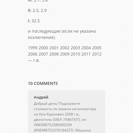
II:
2.5, 2.9
I:
32.5
и последующие (если не указано
исключение).
1999 2000 2001 2002 2003 2004 2005
2006 2007 2008 2009 2010 2011 2012
— г.в.
10 COMMENTS
Aндрей
Добрый день! Подскажите
стоимость по замене катализатора
на Киа Карнивал 2008 г.в.,
двигатель G6EA 7A867475, vin
XWEMB752380000299
(KNEMB752376184257). Машина