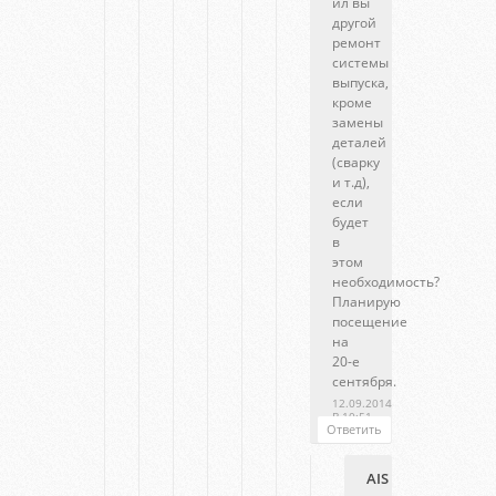
ил вы
другой
ремонт
системы
выпуска,
кроме
замены
деталей
(сварку
и т.д),
если
будет
в
этом
необходимость?
Планирую
посещение
на
20-е
сентября.
12.09.2014
В 10:51
Ответить
AIS