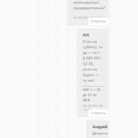
записываться
предварительно?
05.09.2014 В 12:35
Ответить
AIS
Если на
субботу, то
да — по т.
8-985-997-
32-30,
если на
будни —
то нет.
АИС т. с 10
до 21 по
МСК
05.09.2014 В
12:37
Ответить
Aндрей
Делаете