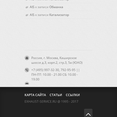
AIS
к записи
Обманка
AIS
к записи
Катализатор
Россия, г. Москва, Каширское
шоссе д.3, корп.2, стр.3, 5а (ЮАО)
+7 (495) 997-32-30, 792-95-95 ||
ПН-ПТ: 10.00 - 21.00 CБ: 10.00 -
19.00
КАРТА САЙТА
СТАТЬИ
ССЫЛКИ
EXHAUST-SERVICE.RU @ 1995 - 2017