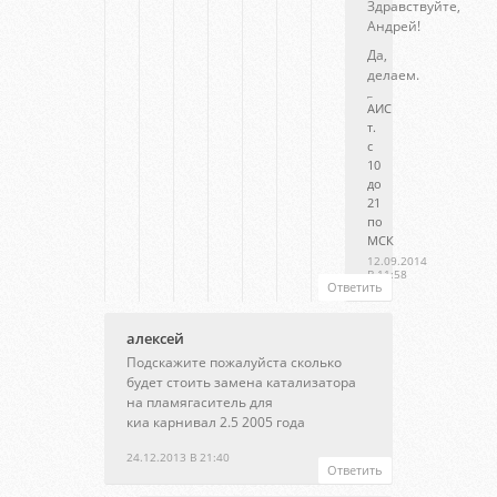
Здравствуйте,
Андрей!
Да,
делаем.
АИС
т.
с
10
до
21
по
МСК
12.09.2014
В 11:58
Ответить
алексей
Подскажите пожалуйста сколько
будет стоить замена катализатора
на пламягаситель для
киа карнивал 2.5 2005 года
24.12.2013 В 21:40
Ответить