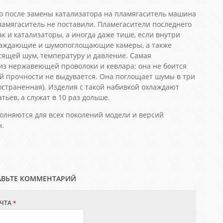
о после замены катализатора на пламягаситель машина
пламягаситель не поставили. Пламегасители последнего
ак и катализаторы, а иногда даже тише, если внутри
лаждающие и шумопоглощающие камеры, а также
асящей шум, температуру и давление. Самая
из нержавеющей проволоки и кевлара: она не боится
ей прочности не выдувается. Она поглощает шумы в три
остраненная). Изделия с такой набивкой охлаждают
ьев, а служат в 10 раз дольше.
лняются для всех поколений модели и версий
н.
АВЬТЕ КОММЕНТАРИЙ
ЧТА
*