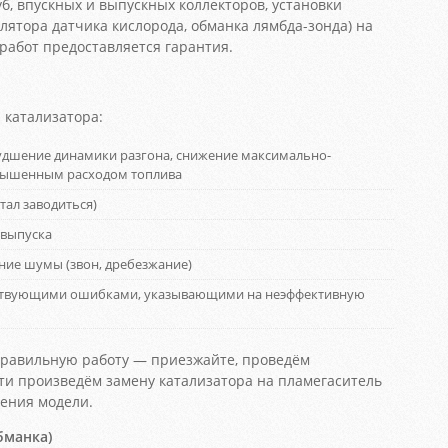
б, впускных и выпускных коллекторов, установки
лятора датчика кислорода, обманка лямбда-зонда) на
 работ предоставляется гарантия.
катализатора:
удшение динамики разгона, снижение максимально-
овышенным расходом топлива
тал заводиться)
 выпуска
ние шумы (звон, дребезжание)
етствующими ошибками, указывающими на неэффективную
еправильную работу — приезжайте, проведём
ти произведём замену катализатора на пламегаситель
ления модели.
бманка)