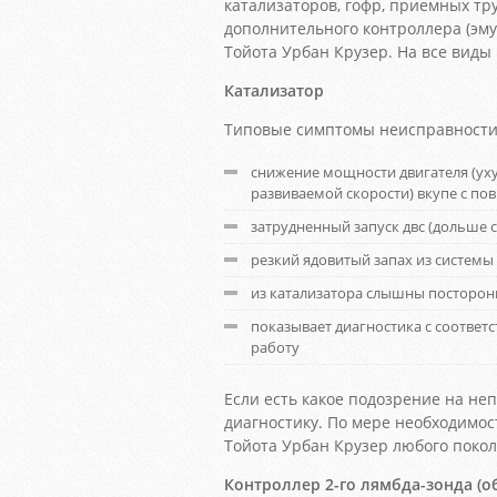
катализаторов, гофр, приемных тру
дополнительного контроллера (эму
Тойота Урбан Крузер. На все виды
Катализатор
Типовые симптомы неисправности 
снижение мощности двигателя (ух
развиваемой скорости) вкупе с п
затрудненный запуск двс (дольше с
резкий ядовитый запах из системы
из катализатора слышны посторон
показывает диагностика с соотв
работу
Если есть какое подозрение на н
диагностику. По мере необходимос
Тойота Урбан Крузер любого поко
Контроллер 2-го лямбда-зонда (о