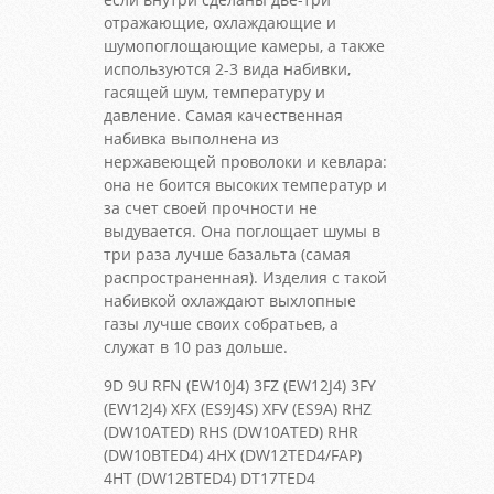
отражающие, охлаждающие и
шумопоглощающие камеры, а также
используются 2-3 вида набивки,
гасящей шум, температуру и
давление. Самая качественная
набивка выполнена из
нержавеющей проволоки и кевлара:
она не боится высоких температур и
за счет своей прочности не
выдувается. Она поглощает шумы в
три раза лучше базальта (самая
распространенная). Изделия с такой
набивкой охлаждают выхлопные
газы лучше своих собратьев, а
служат в 10 раз дольше.
9D 9U RFN (EW10J4) 3FZ (EW12J4) 3FY
(EW12J4) XFX (ES9J4S) XFV (ES9A) RHZ
(DW10ATED) RHS (DW10ATED) RHR
(DW10BTED4) 4HX (DW12TED4/FAP)
4HT (DW12BTED4) DT17TED4