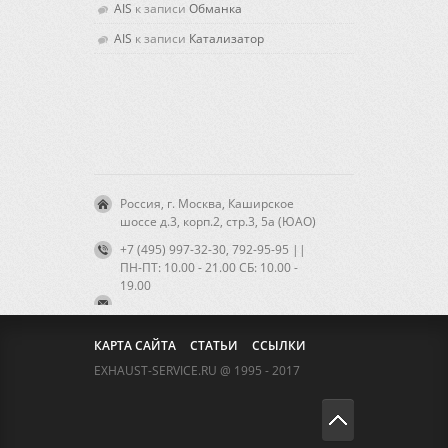
AIS
к записи
Обманка
AIS
к записи
Катализатор
Россия, г. Москва, Каширское
шоссе д.3, корп.2, стр.3, 5а (ЮАО)
+7 (495) 997-32-30, 792-95-95 ||
ПН-ПТ: 10.00 - 21.00 CБ: 10.00 -
19.00
КАРТА САЙТА
СТАТЬИ
ССЫЛКИ
EXHAUST-SERVICE.RU @ 1995 - 2017