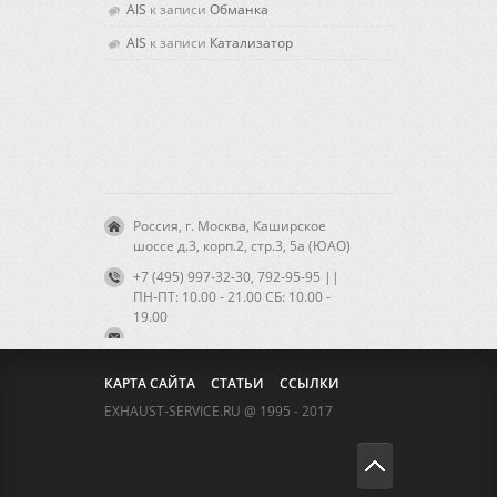
AIS
к записи
Обманка
AIS
к записи
Катализатор
Россия, г. Москва, Каширское
шоссе д.3, корп.2, стр.3, 5а (ЮАО)
+7 (495) 997-32-30, 792-95-95 ||
ПН-ПТ: 10.00 - 21.00 CБ: 10.00 -
19.00
КАРТА САЙТА
СТАТЬИ
ССЫЛКИ
EXHAUST-SERVICE.RU @ 1995 - 2017