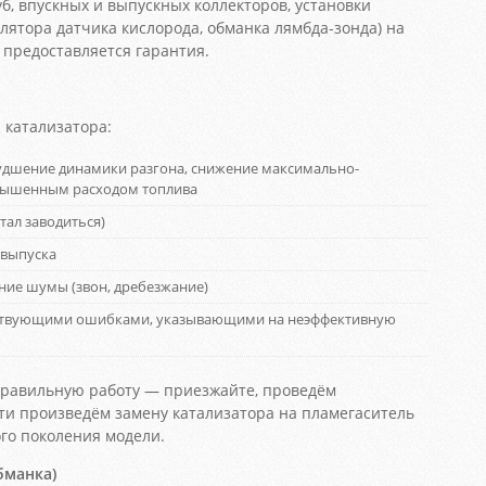
б, впускных и выпускных коллекторов, установки
лятора датчика кислорода, обманка лямбда-зонда) на
 предоставляется гарантия.
катализатора:
удшение динамики разгона, снижение максимально-
овышенным расходом топлива
тал заводиться)
 выпуска
ние шумы (звон, дребезжание)
етствующими ошибками, указывающими на неэффективную
еправильную работу — приезжайте, проведём
ти произведём замену катализатора на пламегаситель
ого поколения модели.
бманка)