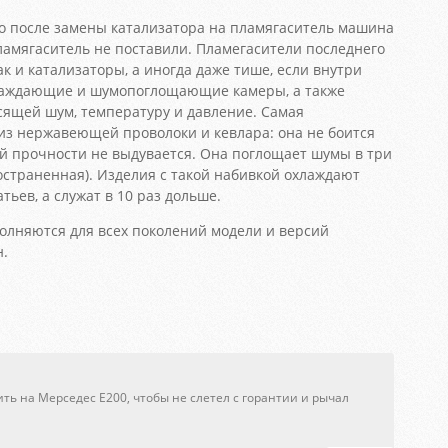
о после замены катализатора на пламягаситель машина
пламягаситель не поставили. Пламегасители последнего
ак и катализаторы, а иногда даже тише, если внутри
лаждающие и шумопоглощающие камеры, а также
асящей шум, температуру и давление. Самая
из нержавеющей проволоки и кевлара: она не боится
ей прочности не выдувается. Она поглощает шумы в три
остраненная). Изделия с такой набивкой охлаждают
ьев, а служат в 10 раз дольше.
лняются для всех поколений модели и версий
н.
ть на Мерседес Е200, чтобы не слетел с горантии и рычал