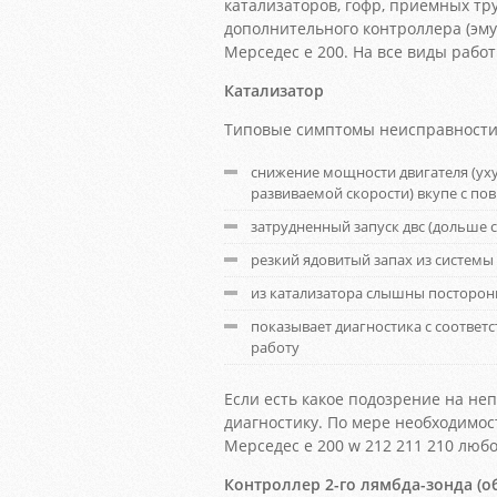
катализаторов, гофр, приемных тру
дополнительного контроллера (эму
Мерседес е 200. На все виды работ
Катализатор
Типовые симптомы неисправности 
снижение мощности двигателя (ух
развиваемой скорости) вкупе с п
затрудненный запуск двс (дольше с
резкий ядовитый запах из системы
из катализатора слышны посторон
показывает диагностика с соотв
работу
Если есть какое подозрение на н
диагностику. По мере необходимос
Мерседес е 200 w 212 211 210 люб
Контроллер 2-го лямбда-зонда (о