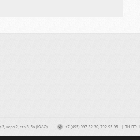
3, корп.2, стр.3, 5а (ЮАО)
+7 (495) 997-32-30, 792-95-95 || ПН-ПТ: 10