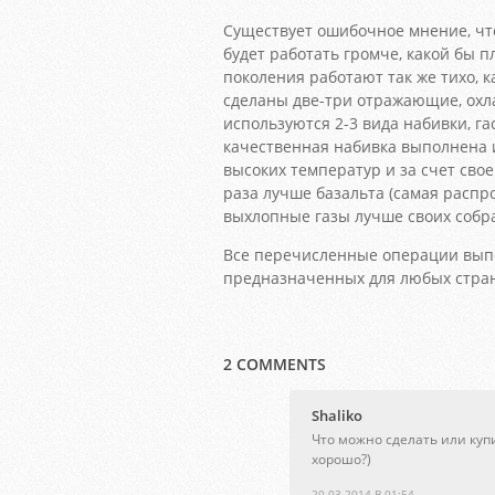
Существует ошибочное мнение, чт
будет работать громче, какой бы 
поколения работают так же тихо, к
сделаны две-три отражающие, ох
используются 2-3 вида набивки, г
качественная набивка выполнена 
высоких температур и за счет сво
раза лучше базальта (самая распр
выхлопные газы лучше своих собрат
Все перечисленные операции выпо
предназначенных для любых стра
2 COMMENTS
Shaliko
Что можно сделать или купи
хорошо?)
20.03.2014 В 01:54