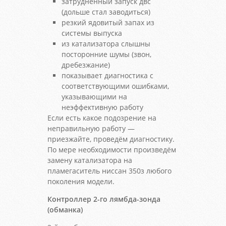
затрудненный запуск двс
(дольше стал заводиться)
резкий ядовитый запах из
системы выпуска
из катализатора слышны
посторонние шумы (звон,
дребезжание)
показывает диагностика с
соответствующими ошибками,
указывающими на
неэффективную работу
Если есть какое подозрение на
неправильную работу —
приезжайте, проведём диагностику.
По мере необходимости произведём
замену катализатора на
пламегаситель ниссан 350з любого
поколения модели.
Контроллер 2-го лямбда-зонда
(обманка)