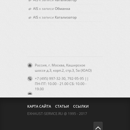
AIS
к записи
Обманка
AIS
к записи
Катализатор
Россия, г. Москва, Каширское
шоссе д.3, корп.2, стр.3, 5а (ЮАО)
+7 (495) 997-32-30, 792-95-95 ||
ПН-ПТ: 10.00 - 21.00 CБ: 10.00 -
19.00
КАРТА САЙТА
СТАТЬИ
ССЫЛКИ
EXHAUST-SERVICE.RU @ 1995 - 2017