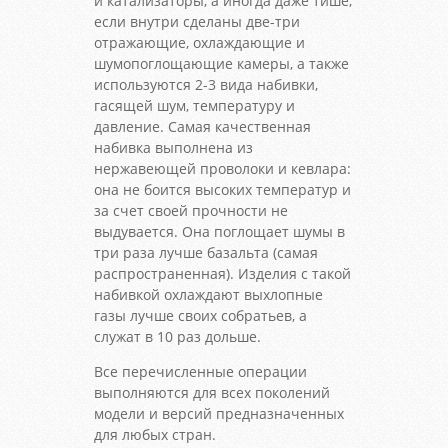
и катализаторы, а иногда даже тише,
если внутри сделаны две-три
отражающие, охлаждающие и
шумопоглощающие камеры, а также
используются 2-3 вида набивки,
гасящей шум, температуру и
давление. Самая качественная
набивка выполнена из
нержавеющей проволоки и кевлара:
она не боится высоких температур и
за счет своей прочности не
выдувается. Она поглощает шумы в
три раза лучше базальта (самая
распространенная). Изделия с такой
набивкой охлаждают выхлопные
газы лучше своих собратьев, а
служат в 10 раз дольше.
Все перечисленные операции
выполняются для всех поколений
модели и версий предназначенных
для любых стран.