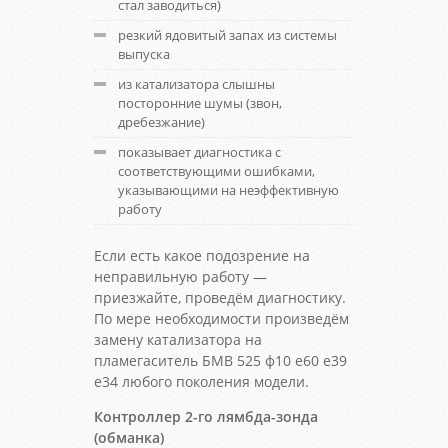
стал заводиться)
резкий ядовитый запах из системы
выпуска
из катализатора слышны
посторонние шумы (звон,
дребезжание)
показывает диагностика с
соответствующими ошибками,
указывающими на неэффективную
работу
Если есть какое подозрение на
неправильную работу —
приезжайте, проведём диагностику.
По мере необходимости произведём
замену катализатора на
пламегаситель БМВ 525 ф10 е60 е39
е34 любого поколения модели.
Контроллер 2-го лямбда-зонда
(обманка)