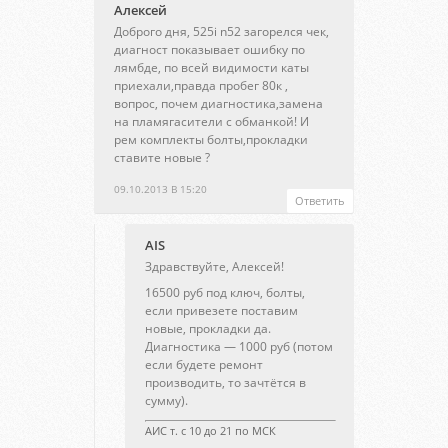
Алексей
Доброго дня, 525i n52 загорелся чек,
диагност показывает ошибку по
лямбде, по всей видимости каты
приехали,правда пробег 80к ,
вопрос, почем диагностика,замена
на пламягасители с обманкой! И
рем комплекты болты,прокладки
ставите новые ?
09.10.2013 В 15:20
Ответить
AIS
Здравствуйте, Алексей!
16500 руб под ключ, болты,
если привезете поставим
новые, прокладки да.
Диагностика — 1000 руб (потом
если будете ремонт
производить, то зачтётся в
сумму).
АИС т. с 10 до 21 по МСК