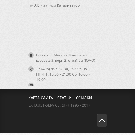
AIS
к записи
Катализатор
Россия, г. Москва, Каширское
шоссе д.3, корп.2, стр.3, 5а (ЮАО)
+7 (495) 997-32-30, 792-95-95 ||
ПН-ПТ: 10.00 - 21.00 CБ: 10.00 -
19.00
КАРТА САЙТА
СТАТЬИ
ССЫЛКИ
EXHAUST-SERVICE.RU @ 1995 - 2017