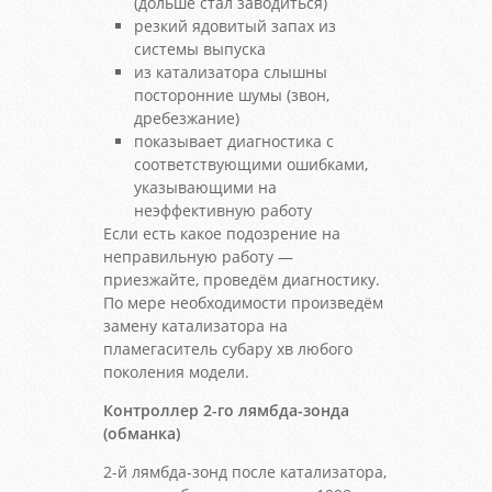
(дольше стал заводиться)
резкий ядовитый запах из
системы выпуска
из катализатора слышны
посторонние шумы (звон,
дребезжание)
показывает диагностика с
соответствующими ошибками,
указывающими на
неэффективную работу
Если есть какое подозрение на
неправильную работу —
приезжайте, проведём диагностику.
По мере необходимости произведём
замену катализатора на
пламегаситель субару хв любого
поколения модели.
Контроллер 2-го лямбда-зонда
(обманка)
2-й лямбда-зонд после катализатора,