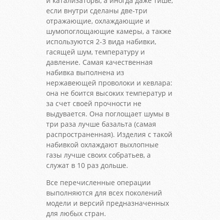
и катализаторы, а иногда даже тише,
если внутри сделаны две-три
отражающие, охлаждающие и
шумопоглощающие камеры, а также
используются 2-3 вида набивки,
гасящей шум, температуру и
давление. Самая качественная
набивка выполнена из
нержавеющей проволоки и кевлара:
она не боится высоких температур и
за счет своей прочности не
выдувается. Она поглощает шумы в
три раза лучше базальта (самая
распространенная). Изделия с такой
набивкой охлаждают выхлопные
газы лучше своих собратьев, а
служат в 10 раз дольше.
Все перечисленные операции
выполняются для всех поколений
модели и версий предназначенных
для любых стран.