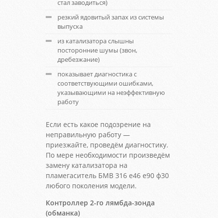
стал заводиться)
резкий ядовитый запах из системы
выпуска
из катализатора слышны
посторонние шумы (звон,
дребезжание)
показывает диагностика с
соответствующими ошибками,
указывающими на неэффективную
работу
Если есть какое подозрение на
неправильную работу —
приезжайте, проведём диагностику.
По мере необходимости произведём
замену катализатора на
пламегаситель БМВ 316 е46 е90 ф30
любого поколения модели.
Контроллер 2-го лямбда-зонда
(обманка)