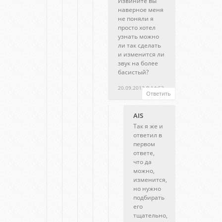
Извините вы
наверное меня
не поняли я
просто хотел
узнать можно
ли так сделать
и изменится ли
звук на более
басистый?
20.09.2013 В 14:53
Ответить
AIS
Так я же и
ответил в
первом
ответе,
что да
можно,
изменится,
но нужно
подбирать
его
тщательно,