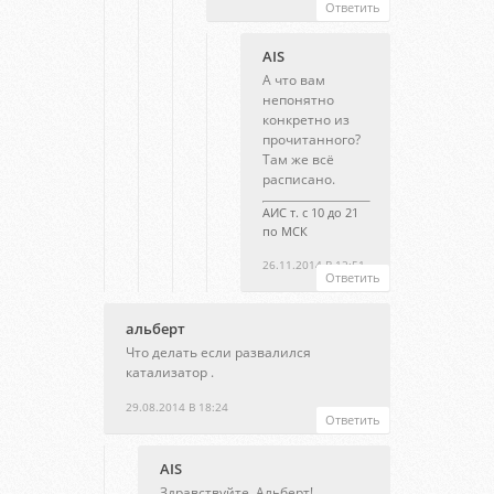
Ответить
AIS
А что вам
непонятно
конкретно из
прочитанного?
Там же всё
расписано.
АИС т. с 10 до 21
по МСК
26.11.2014 В 12:51
Ответить
альберт
Что делать если развалился
катализатор .
29.08.2014 В 18:24
Ответить
AIS
Здравствуйте, Альберт!