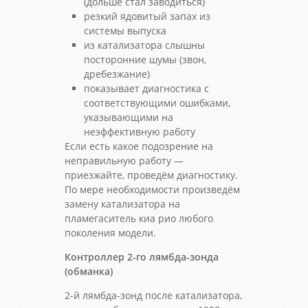
(дольше стал заводиться)
резкий ядовитый запах из
системы выпуска
из катализатора слышны
посторонние шумы (звон,
дребезжание)
показывает диагностика с
соответствующими ошибками,
указывающими на
неэффективную работу
Если есть какое подозрение на
неправильную работу —
приезжайте, проведём диагностику.
По мере необходимости произведём
замену катализатора на
пламегаситель киа рио любого
поколения модели.
Контроллер 2-го лямбда-зонда
(обманка)
2-й лямбда-зонд после катализатора,