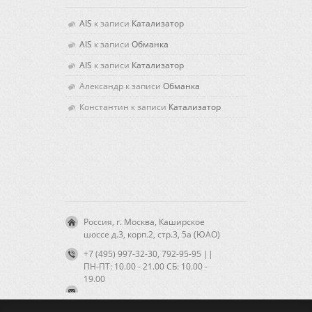
AIS
к записи
Катализатор
AIS
к записи
Обманка
AIS
к записи
Катализатор
Александр
к записи
Обманка
Константин
к записи
Катализатор
Россия, г. Москва, Каширское
шоссе д.3, корп.2, стр.3, 5а (ЮАО)
+7 (495) 997-32-30, 792-95-95 ||
ПН-ПТ: 10.00 - 21.00 CБ: 10.00 -
19.00