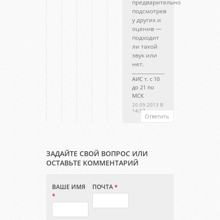
предварительно
подсмотрев
у других и
оценив —
подходит
ли такой
звук или
нет.
АИС т. с 10
до 21 по
МСК
20.09.2013 В
14:57
Ответить
ЗАДАЙТЕ СВОЙ ВОПРОС ИЛИ
ОСТАВЬТЕ КОММЕНТАРИЙ
ВАШЕ ИМЯ
ПОЧТА
*
*