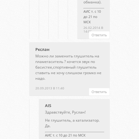
обманка).
АИС т. с 10
до 21 по
МСК
26.02.2014 В
14:06
Ответить
Ркслан
Можно ли заменить глушитель на
пламегаситель ? хочется звук по
басистее,спортивный глушитель
ставить не хочу слишком громко не
надо.
20.09.2013 В 11:40
Ответить
AIS
Здравствуйте, Руслан!
Не глушитель, а катализатор.
Да.
АИС т. с 10 до 21 по МСК