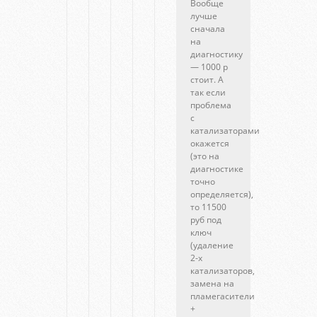
Вообще
лучше
сначала
на
диагностику
— 1000 р
стоит. А
так если
проблема
с
катализаторами
окажется
(это на
диагностике
точно
определяется),
то 11500
руб под
ключ
(удаление
2-х
катализаторов,
замена на
пламегасители
+