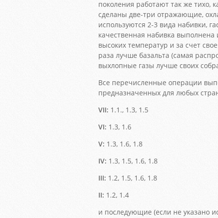
поколения работают так же тихо, к
сделаны две-три отражающие, ох
используются 2-3 вида набивки, г
качественная набивка выполнена 
высоких температур и за счет сво
раза лучше базальта (самая распр
выхлопные газы лучше своих собрат
Все перечисленные операции выпо
предназначенных для любых стра
VII:
1.1., 1.3, 1.5
VI:
1.3, 1.6
V:
1.3, 1.6, 1.8
IV:
1.3, 1.5, 1.6, 1.8
III:
1.2, 1.5, 1.6, 1.8
II:
1.2, 1.4
и последующие (если не указано и