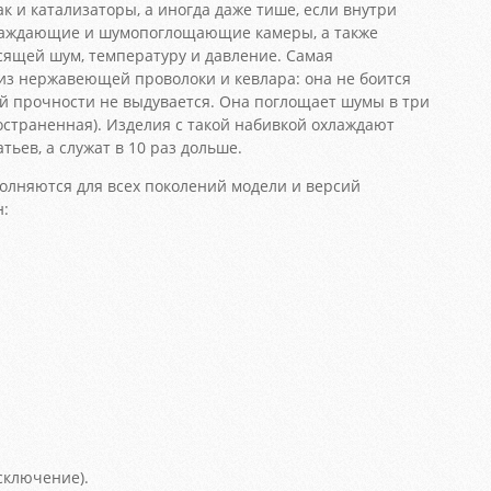
ак и катализаторы, а иногда даже тише, если внутри
лаждающие и шумопоглощающие камеры, а также
асящей шум, температуру и давление. Самая
из нержавеющей проволоки и кевлара: она не боится
ей прочности не выдувается. Она поглощает шумы в три
остраненная). Изделия с такой набивкой охлаждают
ьев, а служат в 10 раз дольше.
лняются для всех поколений модели и версий
н:
сключение).