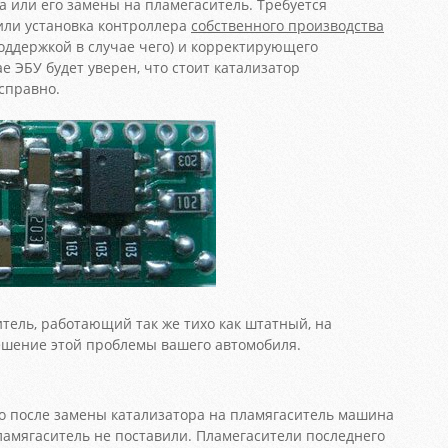
а или его замены на пламегаситель. Требуется
или установка контроллера
собственного производства
поддержкой в случае чего) и корректирующего
е ЭБУ будет уверен, что стоит катализатор
справно.
тель, работающий так же тихо как штатный, на
шение этой проблемы вашего автомобиля.
о после замены катализатора на пламягаситель машина
пламягаситель не поставили. Пламегасители последнего