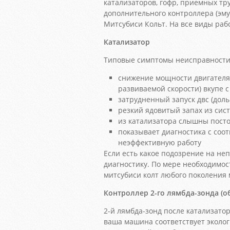
катализаторов, гофр, приемных тру
дополнительного контроллера (эму
Митсубиси Кольт. На все виды раб
Катализатор
Типовые симптомы неисправности 
снижение мощности двигателя
развиваемой скорости) вкупе
затрудненный запуск двс (доль
резкий ядовитый запах из сис
из катализатора слышны посто
показывает диагностика с со
неэффективную работу
Если есть какое подозрение на н
диагностику. По мере необходимос
митсубиси колт любого поколения 
Контроллер 2-го лямбда-зонда (о
2-й лямбда-зонд после катализатор
ваша машина соответствует эколо