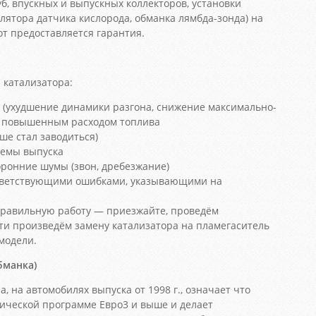
б, впускных и выпускных коллекторов, установки
лятора датчика кислорода, обманка лямбда-зонда) на
от предоставляется гарантия.
катализатора:
 (ухудшение динамики разгона, снижение максимально-
 с повышенным расходом топлива
ше стал заводиться)
темы выпуска
ронние шумы (звон, дребезжание)
ответствующими ошибками, указывающими на
еправильную работу — приезжайте, проведём
ти произведём замену катализатора на пламегаситель
модели.
бманка)
а, на автомобилях выпуска от 1998 г., означает что
гической программе Евро3 и выше и делает