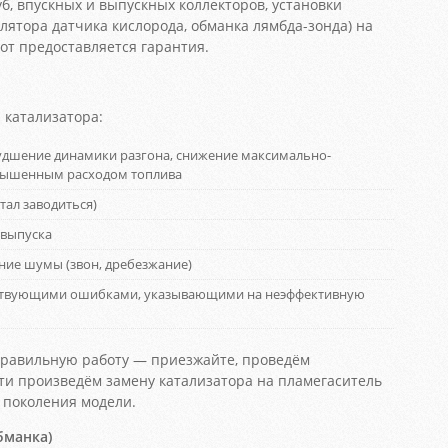
б, впускных и выпускных коллекторов, установки
лятора датчика кислорода, обманка лямбда-зонда) на
бот предоставляется гарантия.
катализатора:
удшение динамики разгона, снижение максимально-
овышенным расходом топлива
тал заводиться)
 выпуска
ние шумы (звон, дребезжание)
етствующими ошибками, указывающими на неэффективную
еправильную работу — приезжайте, проведём
ти произведём замену катализатора на пламегаситель
о поколения модели.
бманка)