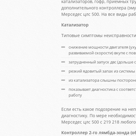
катализаторов, гофр, приемных тру
дополнительного контроллера (эму
Мерседес цлс 500. На все виды ра
Катализатор
Типовые симптомы неисправности 
снижение мощности двигателя (ух
развиваемой скорости) вкупе с п
затрудненный запуск двс (дольше с
резкий ядовитый запах из системы
из катализатора слышны посторон
показывает диагностика с соотв
работу
Если есть какое подозрение на н
диагностику. По мере необходимос
Мерседес цлс 500 с 219 218 любог
Контроллер 2-го лямбда-зонда (о