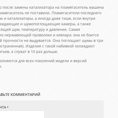
о после замены катализатора на пламягаситель машина
пламягаситель не поставили. Пламегасители последнего
ак и катализаторы, а иногда даже тише, если внутри
лаждающие и шумопоглощающие камеры, а также
асящей шум, температуру и давление. Самая
из нержавеющей проволоки и кевлара: она не боится
ей прочности не выдувается. Она поглощает шумы в три
остраненная). Изделия с такой набивкой охлаждают
ьев, а служат в 10 раз дольше.
лняются для всех поколений модели и версий
н.
АВЬТЕ КОММЕНТАРИЙ
ЧТА
*